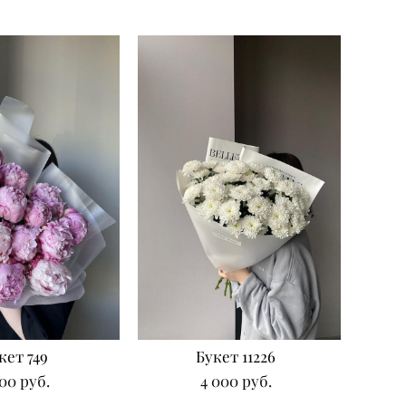
кет 749
Букет 11226
500 pуб.
4 000 pуб.