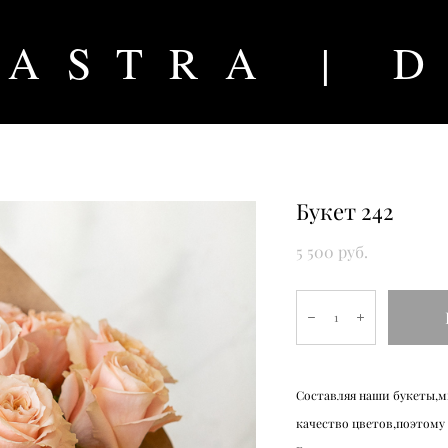
ASTRA | 
Букет 242
5 500 pуб.
Составляя наши букеты,м
качество цветов,поэтому 