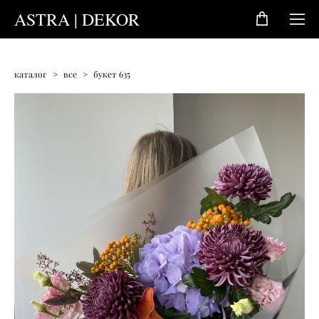
ASTRA | DEKOR
каталог
>
все
>
букет 635