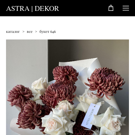
ASTRA | DEKOR
каталог
>
все
>
букет 646